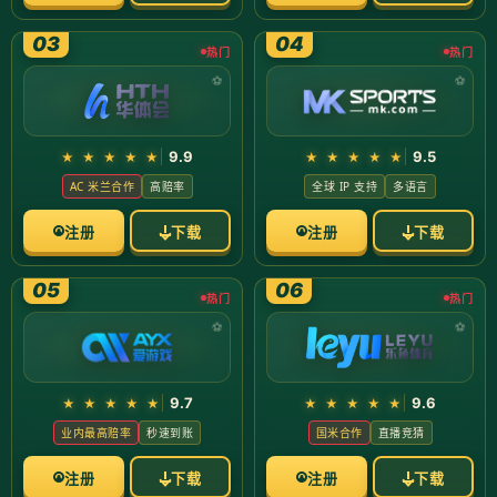
03
04
热门
热门
9.9
9.5
★ ★ ★ ★ ★
★ ★ ★ ★ ★
AC 米兰合作
高赔率
全球 IP 支持
多语言
注册
下载
注册
下载
05
06
热门
热门
9.7
9.6
★ ★ ★ ★ ★
★ ★ ★ ★ ★
业内最高赔率
秒速到账
国米合作
直播竞猜
注册
下载
注册
下载